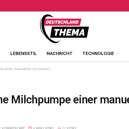
LEBENSSTIL
NACHRICHT
TECHNOLOGIE
pe einer manuellen vorziehen?
he Milchpumpe einer manue
NE KOMMENTARE
6 MINS READ
12
VIEWS