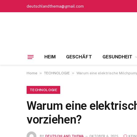
deutschlandthema@gmail.com
HEIM
GESCHÄFT
GESUNDHEIT
»
»
Home
TECHNOLOGIE
Warum eine elektrische Milchpum
TECHNOLOGIE
Warum eine elektrisc
vorziehen?
BY
DEUTSCHLAND THEMA
OKTOBER 6, 2025
KEI