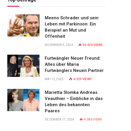
Meeno Schrader und sein
Leben mit Parkinson: Ein
Beispiel an Mut und
Offenheit
NOVEMBER 5, 2024
56.424
VIEWS
Furtwängler Neuer Freund:
Alles über Maria
Furtwänglers Neuen Partner
MAI 12, 2025
6.329
VIEWS
Marietta Slomka Andreas
Veauthier – Einblicke in das
Leben des bekannten
Paares
DEZEMBER 17, 2024
4.586
VIEWS