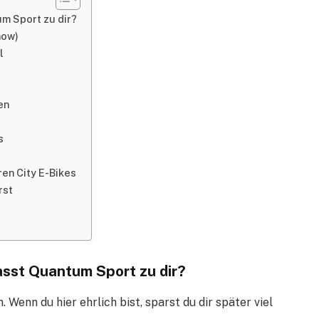
m Sport zu dir?
how)
l
en
s
ren City E-Bikes
rst
asst Quantum Sport zu dir?
 Wenn du hier ehrlich bist, sparst du dir später viel