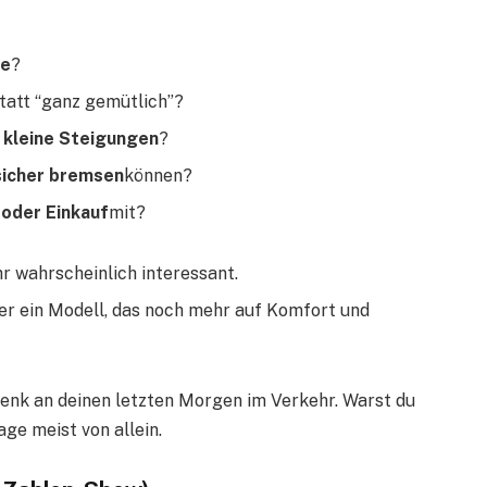
ke
?
statt “ganz gemütlich”?
 kleine Steigungen
?
sicher bremsen
können?
 oder Einkauf
mit?
r wahrscheinlich interessant.
her ein Modell, das noch mehr auf Komfort und
denk an deinen letzten Morgen im Verkehr. Warst du
ge meist von allein.