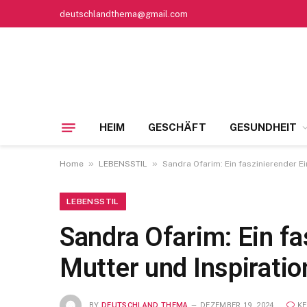
deutschlandthema@gmail.com
HEIM
GESCHÄFT
GESUNDHEIT
»
»
Home
LEBENSSTIL
Sandra Ofarim: Ein faszinierender Ei
LEBENSSTIL
Sandra Ofarim: Ein fa
Mutter und Inspiratio
BY
DEUTSCHLAND THEMA
DEZEMBER 19, 2024
K