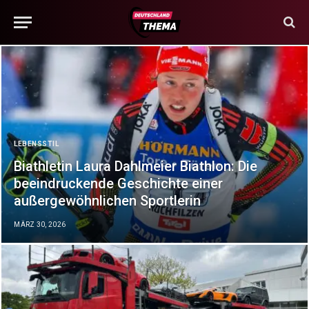
LEBENSSTIL
Biathletin Laura Dahlmeier Biathlon: Die
beeindruckende Geschichte einer
außergewöhnlichen Sportlerin
MÄRZ 30, 2026