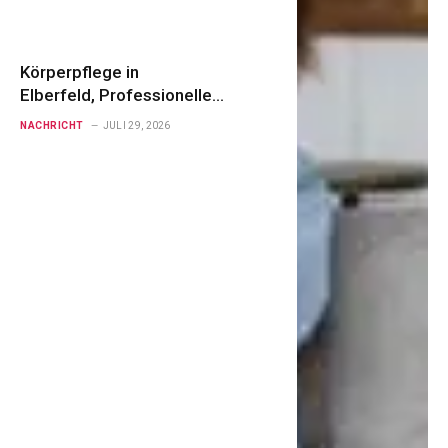
Körperpflege in
Elberfeld, Professionelle
Unterstützung für mehr
NACHRICHT
JULI 29, 2026
Lebensqualität zu Hause