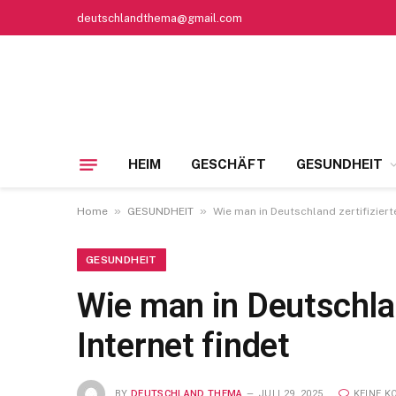
deutschlandthema@gmail.com
HEIM
GESCHÄFT
GESUNDHEIT
»
»
Home
GESUNDHEIT
Wie man in Deutschland zertifizier
GESUNDHEIT
Wie man in Deutschla
Internet findet
BY
DEUTSCHLAND THEMA
JULI 29, 2025
KEINE 