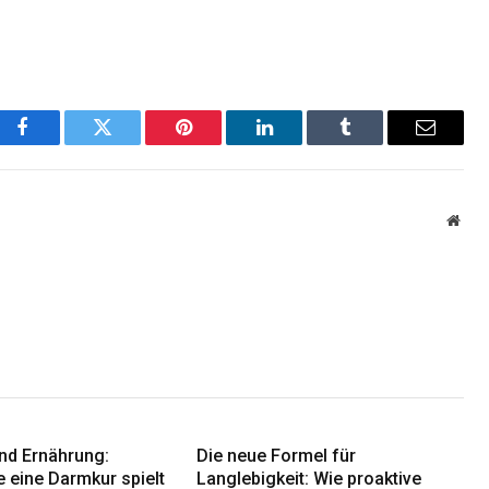
Facebook
Twitter
Pinterest
LinkedIn
Tumblr
Email
Webs
nd Ernährung:
Die neue Formel für
e eine Darmkur spielt
Langlebigkeit: Wie proaktive