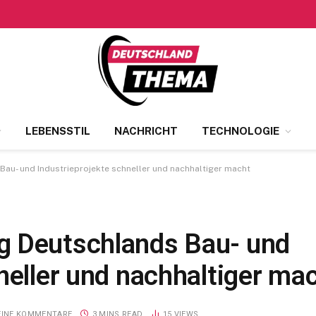
LEBENSSTIL
NACHRICHT
TECHNOLOGIE
au- und Industrieprojekte schneller und nachhaltiger macht
g Deutschlands Bau- und
neller und nachhaltiger ma
EINE KOMMENTARE
3 MINS READ
15
VIEWS