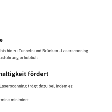
te
s hin zu Tunneln und Brücken – Laserscanning
usführung erheblich.
ltigkeit fördert
aserscanning trägt dazu bei, indem es:
rmine minimiert