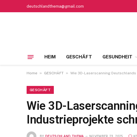
deutschlandthema@gmail.com
HEIM
GESCHÄFT
GESUNDHEIT
»
»
Home
GESCHÄFT
Wie 3D-Laserscanning Deutschlands B
GESCHÄFT
Wie 3D-Laserscannin
Industrieprojekte sch
BY
DEUTSCHLAND THEMA
NOVEMBER 23, 2025
K