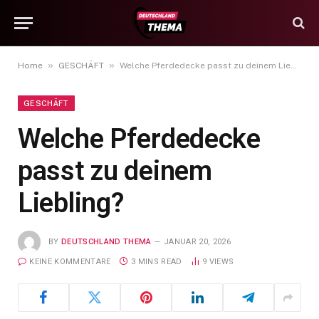
»
»
Home
GESCHÄFT
Welche Pferdedecke passt zu deinem Liebling?
GESCHÄFT
Welche Pferdedecke
passt zu deinem
Liebling?
BY
DEUTSCHLAND THEMA
JANUAR 20, 2026
KEINE KOMMENTARE
3 MINS READ
9
VIEWS