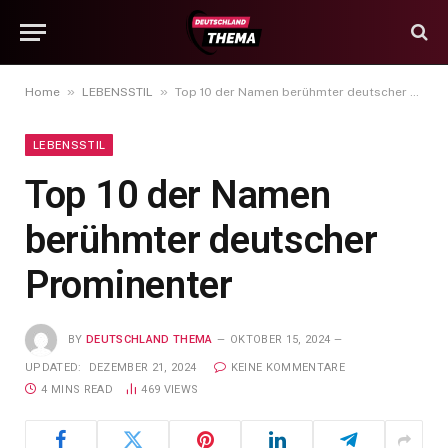
»
»
Home
LEBENSSTIL
Top 10 der Namen berühmter deutscher Prominenter
LEBENSSTIL
Top 10 der Namen
berühmter deutscher
Prominenter
BY
DEUTSCHLAND THEMA
OKTOBER 15, 2024
UPDATED:
DEZEMBER 21, 2024
KEINE KOMMENTARE
4 MINS READ
469
VIEWS