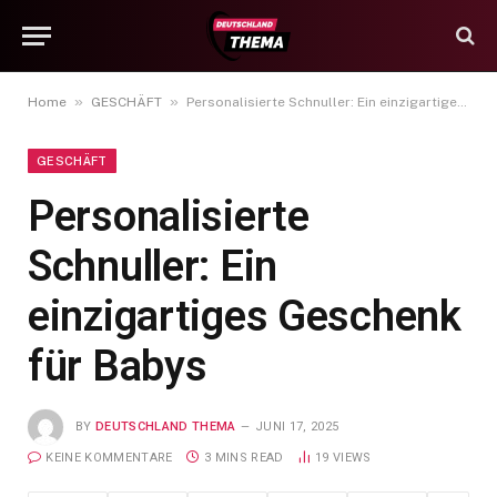
»
»
Home
GESCHÄFT
Personalisierte Schnuller: Ein einzigartiges Geschenk für Babys
GESCHÄFT
Personalisierte
Schnuller: Ein
einzigartiges Geschenk
für Babys
BY
DEUTSCHLAND THEMA
JUNI 17, 2025
KEINE KOMMENTARE
3 MINS READ
19
VIEWS