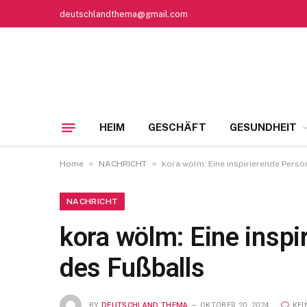
deutschlandthema@gmail.com
HEIM
GESCHÄFT
GESUNDHEIT
»
»
Home
NACHRICHT
kora wölm: Eine inspirierende Persö
NACHRICHT
kora wölm: Eine inspi
des Fußballs
BY
DEUTSCHLAND THEMA
OKTOBER 20, 2024
KE