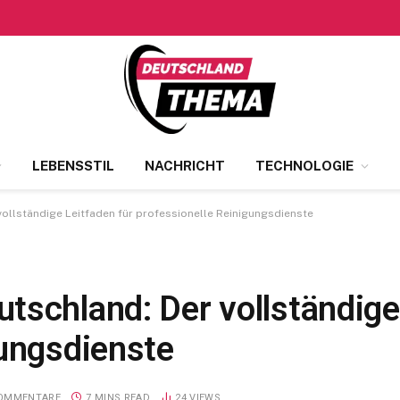
LEBENSSTIL
NACHRICHT
TECHNOLOGIE
ollständige Leitfaden für professionelle Reinigungsdienste
tschland: Der vollständige
gungsdienste
KOMMENTARE
7 MINS READ
24
VIEWS