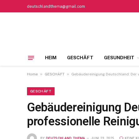
deutschlandthema@gmail.com
HEIM
GESCHÄFT
GESUNDHEIT
»
»
Home
GESCHÄFT
Gebäudereinigung Deutschland: Der v
GESCHÄFT
Gebäudereinigung Deu
professionelle Reini
BY
DEUTSCHLAND THEMA
JUNI 23, 2025
KEINE 