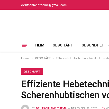
deutschlandthema@gmail.com
HEIM
GESCHÄFT
GESUNDHEIT
»
»
Home
GESCHÄFT
Effiziente Hebetechnik für die Indust
GESCHÄFT
Effiziente Hebetechnik
Scherenhubtischen vo
BY
DEUTSCHLAND THEMA
DEZEMBER 22, 2025
K