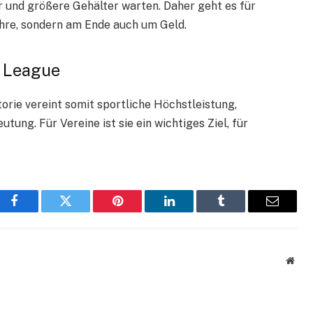
r und größere Gehälter warten. Daher geht es für
Ehre, sondern am Ende auch um Geld.
s League
orie vereint somit sportliche Höchstleistung,
tung. Für Vereine ist sie ein wichtiges Ziel, für
Facebook
Twitter
Pinterest
LinkedIn
Tumblr
Email
Webs