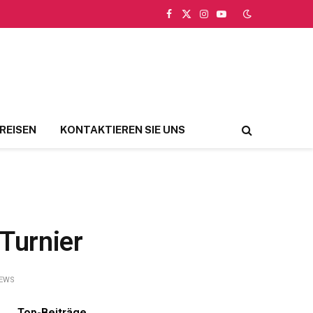
Facebook
X
Instagram
YouTube
(Twitter)
REISEN
KONTAKTIEREN SIE UNS
Turnier
IEWS
Top-Beiträge