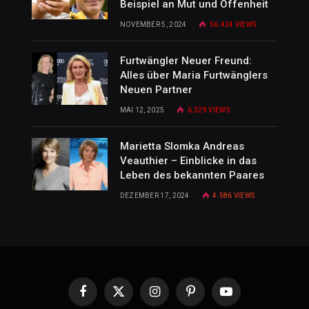
Beispiel an Mut und Offenheit
NOVEMBER 5, 2024
56.424
VIEWS
Furtwängler Neuer Freund:
Alles über Maria Furtwänglers
Neuen Partner
MAI 12, 2025
6.329
VIEWS
Marietta Slomka Andreas
Veauthier – Einblicke in das
Leben des bekannten Paares
DEZEMBER 17, 2024
4.586
VIEWS
Facebook
X
Instagram
Pinterest
YouTube